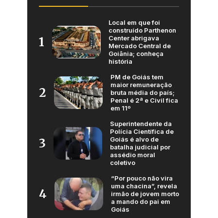
Local em que foi
construído Parthenon
Center abrigava
1
Mercado Central de
Goiânia; conheça
história
PM de Goiás tem
maior remuneração
2
bruta média do país;
Penal é 2ª e Civil fica
em 11º
Superintendente da
Polícia Científica de
Goiás é alvo de
3
batalha judicial por
assédio moral
coletivo
“Por pouco não vira
uma chacina”, revela
4
irmão de jovem morto
a mando do pai em
Goiás