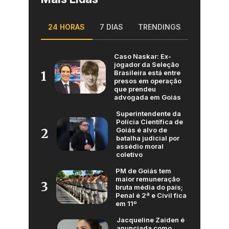
24 HORAS
7 DIAS
TRENDINGS
Caso Naskar: Ex-
jogador da Seleção
Brasileira está entre
1
presos em operação
que prendeu
advogada em Goiás
Superintendente da
Polícia Científica de
Goiás é alvo de
2
batalha judicial por
assédio moral
coletivo
PM de Goiás tem
maior remuneração
3
bruta média do país;
Penal é 2ª e Civil fica
em 11º
Jacqueline Zaiden é
anunciada como