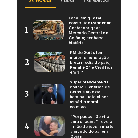
24 HORAS
7 DIAS
TRENDINGS
Local em que foi
construído Parthenon
Center abrigava
1
Mercado Central de
Goiânia; conheça
história
PM de Goiás tem
maior remuneração
2
bruta média do país;
Penal é 2ª e Civil fica
em 11º
Superintendente da
Polícia Científica de
Goiás é alvo de
3
batalha judicial por
assédio moral
coletivo
“Por pouco não vira
uma chacina”, revela
4
irmão de jovem morto
a mando do pai em
Goiás