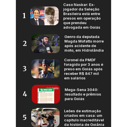
Caso Naskar: Ex-
jogador da Seleção
Brasileira está entre
1
presos em operação
que prendeu
advogada em Goiás
Genro da deputada
Magda Mofatto morre
2
após acidente de
moto, em Hidrolândia
Coronel da PMDF
foragido por 3 anos é
3
preso em Goiás após
receber R$ 847 mil
em salários
Mega-Sena 3040:
4
resultado e prêmios
para Goiás
Leões de estimação
criados em casa: um
5
capítulo inacreditável
da história de Goiânia