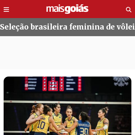
Ir direto pro conteúdo
Seleção brasileira feminina de vôlei
Todas as notícias de Seleção brasile