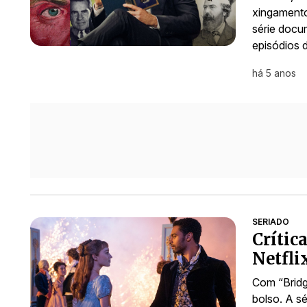
xingamento
série docu
episódios 
há 5 anos
SERIADO
Crític
Netfli
Com “Bridg
bolso. A s