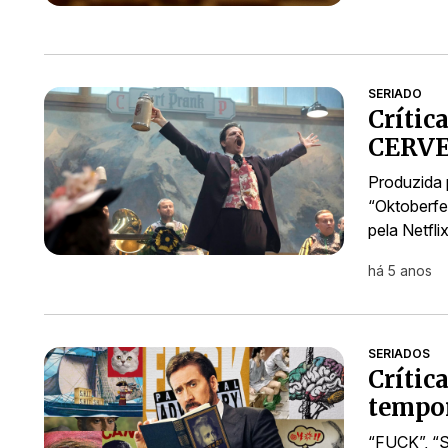
SERIADO
Críti
CERVEJ
Produzida 
“Oktoberfe
pela Netfl
há 5 anos
SERIADOS
Crític
tempor
“FUCK”, “