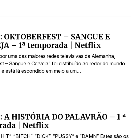
ca: OKTOBERFEST – SANGUE E
A – 1ª temporada | Netflix
por uma das maiores redes televisivas da Alemanha,
st – Sangue e Cerveja” foi distribuído ao redor do mundo
ix e está lá escondido em meio a um…
a: A HISTÓRIA DO PALAVRÃO – 1 ª
ada | Netflix
SHIT”, “BITCH”, “DICK”, “PUSSY” e “DAMN” Estes são os