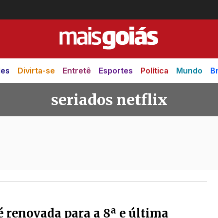
des
Divirta-se
Entretê
Esportes
Política
Mundo
Br
seriados netflix
flix
’ é renovada para a 8ª e última