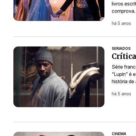
livros escr
comprova
há 5 anos
SERIADOS
Crític
Série franc
“Lupin” é 
história de
há 5 anos
CINEMA