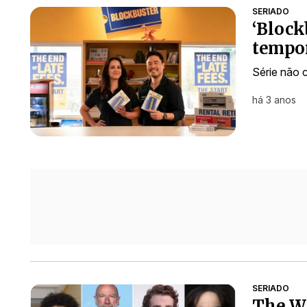
SERIADO
‘Block
tempor
Série não 
há 3 anos
SERIADO
The Wi