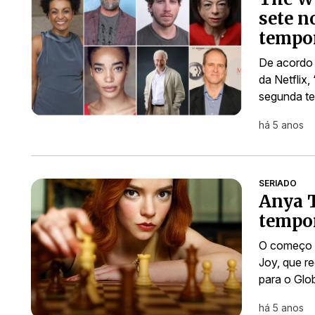
sete n
tempo
De acordo 
da Netflix,
segunda t
há 5 anos
SERIADO
Anya T
tempor
O começo d
Joy, que r
para o Glo
há 5 anos