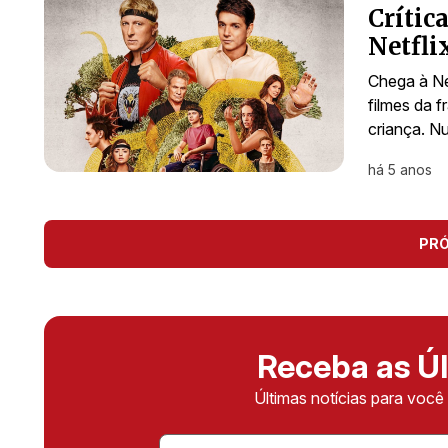
Crític
Netfli
Chega à Ne
filmes da 
criança. N
há 5 anos
PR
Receba as Úl
Últimas notícias para voc