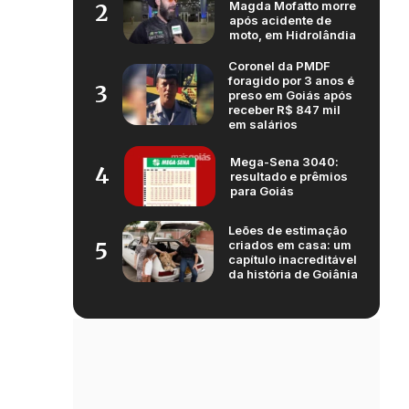
Magda Mofatto morre
2
após acidente de
moto, em Hidrolândia
Coronel da PMDF
foragido por 3 anos é
3
preso em Goiás após
receber R$ 847 mil
em salários
Mega-Sena 3040:
4
resultado e prêmios
para Goiás
Leões de estimação
criados em casa: um
5
capítulo inacreditável
da história de Goiânia