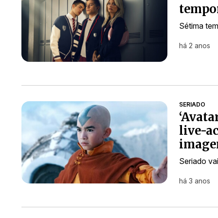
tempor
Sétima tem
há 2 anos
SERIADO
‘Avata
live-a
image
Seriado va
há 3 anos