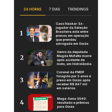
24 HORAS
7 DIAS
TRENDINGS
Caso Naskar: Ex-
jogador da Seleção
Brasileira está entre
1
presos em operação
que prendeu
advogada em Goiás
Genro da deputada
Magda Mofatto morre
2
após acidente de
moto, em Hidrolândia
Coronel da PMDF
foragido por 3 anos é
3
preso em Goiás após
receber R$ 847 mil
em salários
Mega-Sena 3040:
4
resultado e prêmios
para Goiás