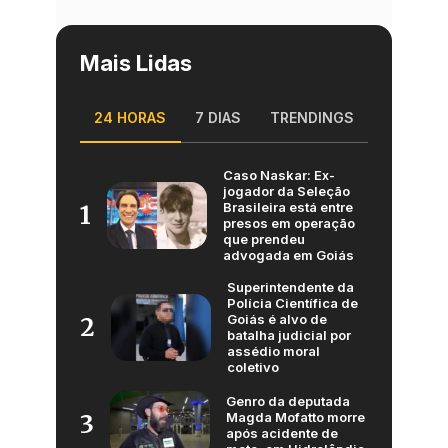
Mais Lidas
24 HORAS
7 DIAS
TRENDINGS
Caso Naskar: Ex-
jogador da Seleção
Brasileira está entre
1
presos em operação
que prendeu
advogada em Goiás
Superintendente da
Polícia Científica de
Goiás é alvo de
2
batalha judicial por
assédio moral
coletivo
Genro da deputada
Magda Mofatto morre
3
após acidente de