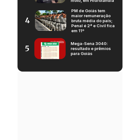
moto, em Hidrolândia
PM de Goiás tem
maior remuneração
4
bruta média do país;
Penal é 2ª e Civil fica
em 11º
Mega-Sena 3040:
5
resultado e prêmios
para Goiás