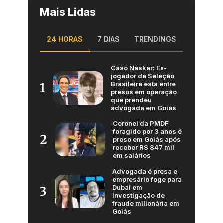
Mais Lidas
24 HORAS
7 DIAS
TRENDINGS
Caso Naskar: Ex-
jogador da Seleção
Brasileira está entre
1
presos em operação
que prendeu
advogada em Goiás
Coronel da PMDF
foragido por 3 anos é
2
preso em Goiás após
receber R$ 847 mil
em salários
Advogada é presa e
empresário foge para
Dubai em
3
investigação de
fraude milionária em
Goiás