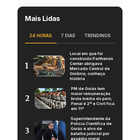
Mais Lidas
24 HORAS
7 DIAS
TRENDINGS
Local em que foi
construído Parthenon
Center abrigava
1
Mercado Central de
Goiânia; conheça
história
PM de Goiás tem
maior remuneração
2
bruta média do país;
Penal é 2ª e Civil fica
em 11º
Superintendente da
Polícia Científica de
Goiás é alvo de
3
batalha judicial por
assédio moral