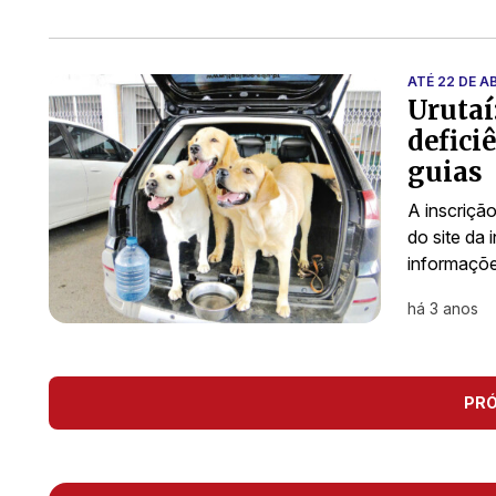
ATÉ 22 DE AB
Urutaí
defici
guias
A inscrição
do site da
informaçõe
há 3 anos
PR