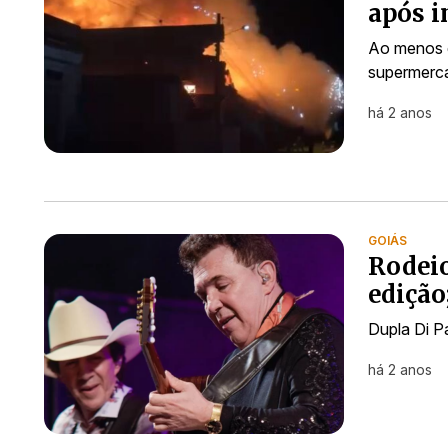
após i
Ao menos q
supermerc
há 2 anos
GOIÁS
Rodeio
edição
Dupla Di Pa
há 2 anos