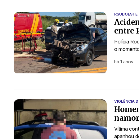
RSUDOESTE 
Aciden
entre 
Polícia Rod
o momento,
há 1 anos
VIOLÊNCIA 
Homem 
namor
Vítima cont
apanhou d