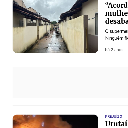
“Acord
mulher
desaba
O supermer
Ninguém fi
há 2 anos
PREJUÍZO
Urutaí