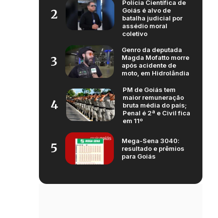
Polícia Científica de
Goiás é alvo de
2
batalha judicial por
assédio moral
coletivo
Genro da deputada
Magda Mofatto morre
3
após acidente de
moto, em Hidrolândia
PM de Goiás tem
maior remuneração
4
bruta média do país;
Penal é 2ª e Civil fica
em 11º
Mega-Sena 3040:
5
resultado e prêmios
para Goiás