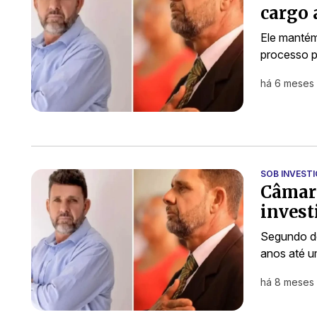
cargo 
Ele mantém
processo p
há 6 meses
SOB INVEST
Câmara
invest
Segundo de
anos até u
há 8 meses