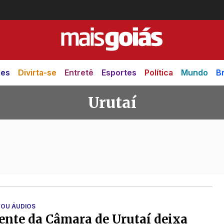
des
Divirta-se
Entretê
Esportes
Política
Mundo
Br
Urutaí
VOU ÁUDIOS
ente da Câmara de Urutaí deixa