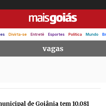
des
Divirta-se
Entretê
Esportes
Política
Mundo
Br
vagas
unicipal de Goiânia tem 10.081