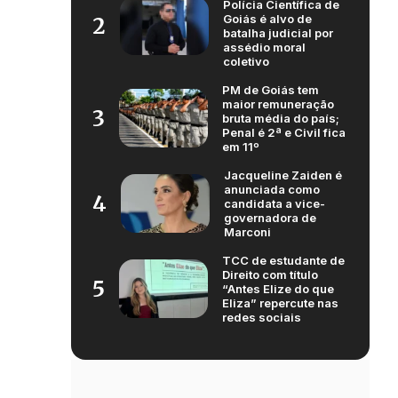
Polícia Científica de
Goiás é alvo de
2
batalha judicial por
assédio moral
coletivo
PM de Goiás tem
maior remuneração
3
bruta média do país;
Penal é 2ª e Civil fica
em 11º
Jacqueline Zaiden é
anunciada como
4
candidata a vice-
governadora de
Marconi
TCC de estudante de
Direito com título
5
“Antes Elize do que
Eliza” repercute nas
redes sociais