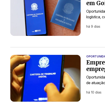
em Goi
Oportunida
logística, 
há 9 dias
OPORTUNID
Empres
empre
Oportunida
de atuaçã
há 10 dias