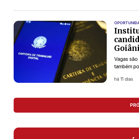
OPORTUNID
Instit
candid
Goiâni
Vagas são 
também po
há 11 dias
PR