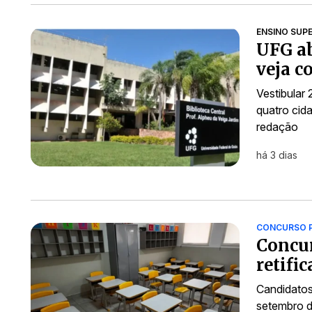
ENSINO SUP
UFG ab
veja c
Vestibular
quatro cid
redação
há 3 dias
CONCURSO 
Concur
retifi
Candidatos
setembro d