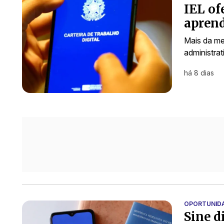
IEL of
aprend
Mais da me
administra
há 8 dias
OPORTUNID
Sine d