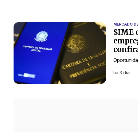
MERCADO D
SIME d
empreg
confir
Oportunida
há 3 dias