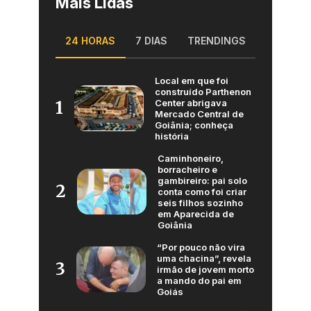
Mais Lidas
24 HORAS
7 DIAS
TRENDINGS
Local em que foi
construído Parthenon
Center abrigava
1
Mercado Central de
Goiânia; conheça
história
Caminhoneiro,
borracheiro e
gambireiro: pai solo
2
conta como foi criar
seis filhos sozinho
em Aparecida de
Goiânia
“Por pouco não vira
uma chacina”, revela
3
irmão de jovem morto
a mando do pai em
Goiás