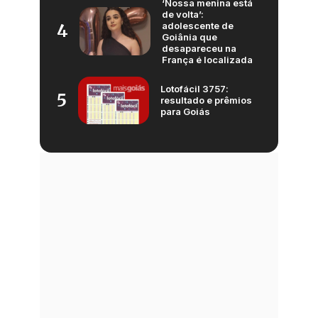
‘Nossa menina está
de volta’:
adolescente de
4
Goiânia que
desapareceu na
França é localizada
Lotofácil 3757:
5
resultado e prêmios
para Goiás