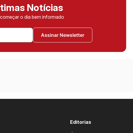
timas Notícias
ê começar o dia bem informado
Assinar Newsletter
Editorias