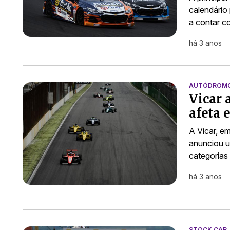
calendário
a contar c
há 3 anos
AUTÓDROMO 
Vicar 
afeta 
A Vicar, em
anunciou u
categorias
há 3 anos
STOCK CAR