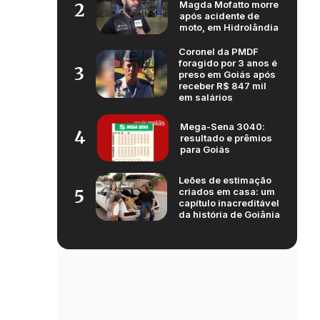
Magda Mofatto morre
2
após acidente de
moto, em Hidrolândia
Coronel da PMDF
foragido por 3 anos é
3
preso em Goiás após
receber R$ 847 mil
em salários
Mega-Sena 3040:
4
resultado e prêmios
para Goiás
Leões de estimação
criados em casa: um
5
capítulo inacreditável
da história de Goiânia