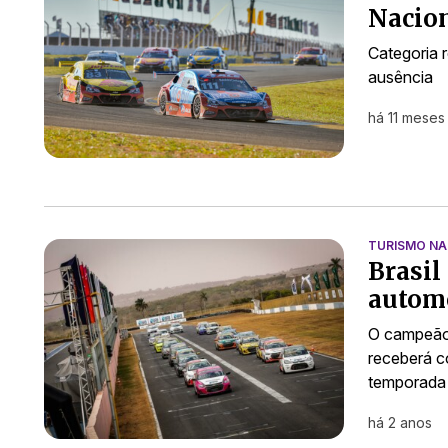
Nacio
Categoria 
ausência
há 11 meses
TURISMO NA
Brasil
automo
O campeão 
receberá c
temporada 
há 2 anos