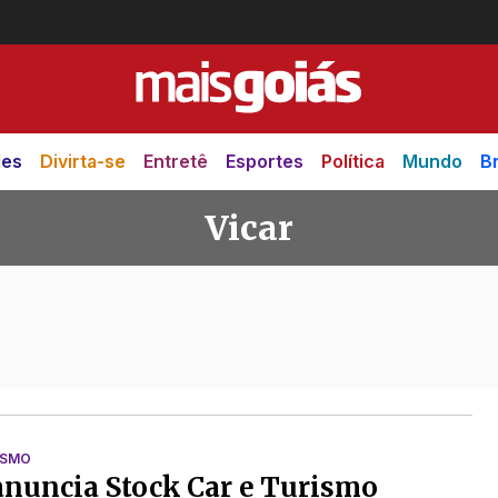
des
Divirta-se
Entretê
Esportes
Política
Mundo
Br
Vicar
ISMO
anuncia Stock Car e Turismo