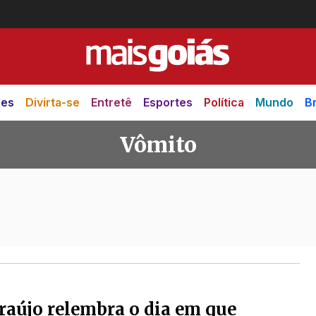
des
Divirta-se
Entretê
Esportes
Política
Mundo
Br
Vômito
raújo relembra o dia em que