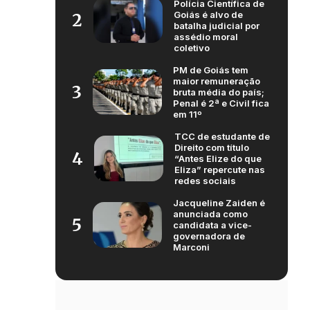
Polícia Científica de
Goiás é alvo de
2
batalha judicial por
assédio moral
coletivo
PM de Goiás tem
maior remuneração
3
bruta média do país;
Penal é 2ª e Civil fica
em 11º
TCC de estudante de
Direito com título
4
“Antes Elize do que
Eliza” repercute nas
redes sociais
Jacqueline Zaiden é
anunciada como
5
candidata a vice-
governadora de
Marconi