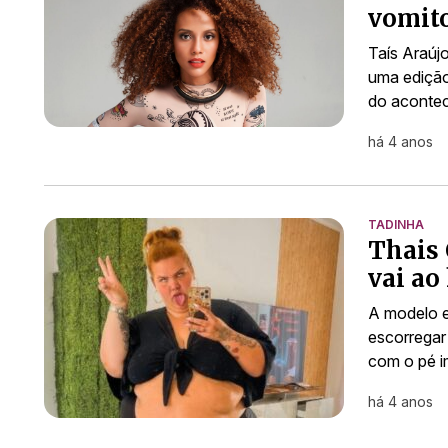
vomito
Taís Araúj
uma edição
do acontec
há 4 anos
TADINHA
Thais 
vai ao
A modelo e
escorregar 
com o pé i
há 4 anos