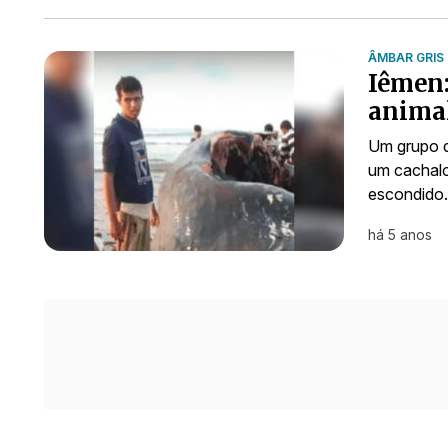
ÂMBAR GRIS
Iêmen:
animal
Um grupo d
um cachalo
escondido.
há 5 anos