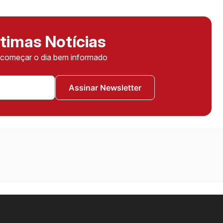
timas Notícias
ê começar o dia bem informado
Assinar Newsletter