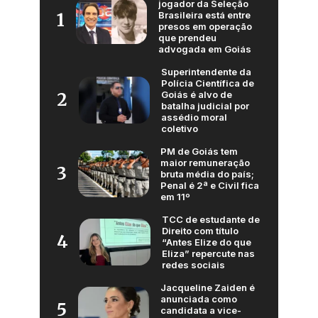
jogador da Seleção
Brasileira está entre
1
presos em operação
que prendeu
advogada em Goiás
Superintendente da
Polícia Científica de
Goiás é alvo de
2
batalha judicial por
assédio moral
coletivo
PM de Goiás tem
maior remuneração
3
bruta média do país;
Penal é 2ª e Civil fica
em 11º
TCC de estudante de
Direito com título
4
“Antes Elize do que
Eliza” repercute nas
redes sociais
Jacqueline Zaiden é
anunciada como
5
candidata a vice-