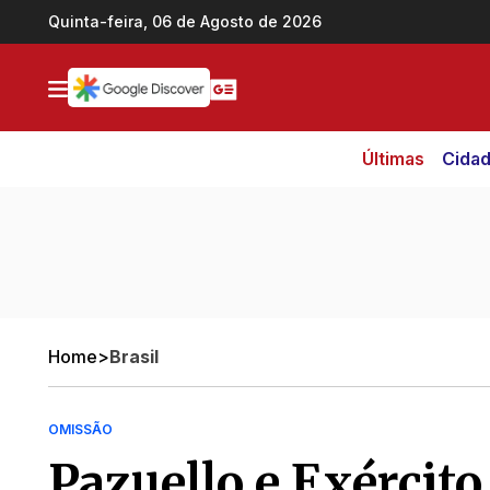
Ir direto pro conteúdo
Quinta-feira, 06 de Agosto de 2026
Últimas
Cida
Home
>
Brasil
OMISSÃO
Pazuello e Exércit