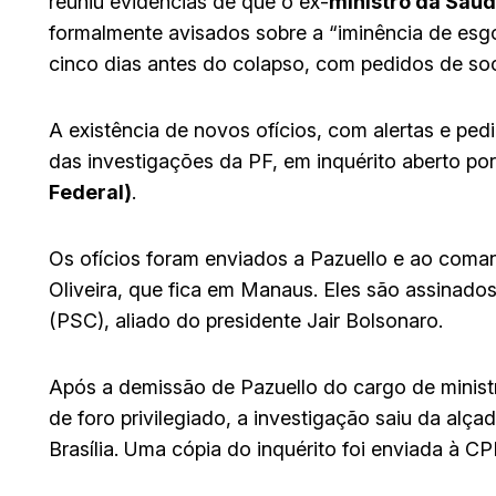
reuniu evidências de que o ex-
ministro da Saú
formalmente avisados sobre a “iminência de es
cinco dias antes do colapso, com pedidos de so
A existência de novos ofícios, com alertas e ped
das investigações da PF, em inquérito aberto p
Federal)
.
Os ofícios foram enviados a Pazuello e ao coman
Oliveira, que fica em Manaus. Eles são assinad
(PSC), aliado do presidente Jair Bolsonaro.
Após a demissão de Pazuello do cargo de minis
de foro privilegiado, a investigação saiu da alç
Brasília. Uma cópia do inquérito foi enviada à C