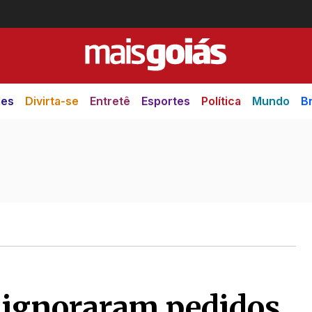
des
Divirta-se
Entretê
Esportes
Política
Mundo
Br
o ignoraram pedidos