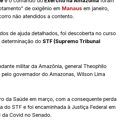
de
e o comando do
Exército na Amazônia
foram
gotamento” de oxigênio em
Manaus
em janeiro,
corro não atendidos a contento.
idos de ajuda detalhados, foi descoberta no curso
or determinação do
STF (Supremo Tribunal
dante militar da Amazônia, general Theophilo
os pelo governador do Amazonas, Wilson Lima
tro da Saúde em março, com a consequente perda
ada do STF e foi encaminhada à Justiça Federal em
PI da Covid no Senado.