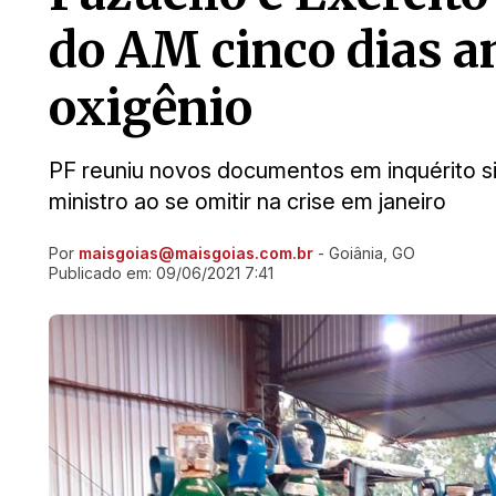
do AM cinco dias an
oxigênio
PF reuniu novos documentos em inquérito si
ministro ao se omitir na crise em janeiro
Por
maisgoias@maisgoias.com.br
- Goiânia, GO
Ir direto pra matéria
Publicado em:
09/06/2021 7:41