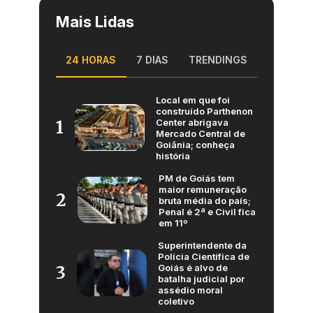
Mais Lidas
24 HORAS
7 DIAS
TRENDINGS
Local em que foi
construído Parthenon
Center abrigava
1
Mercado Central de
Goiânia; conheça
história
PM de Goiás tem
maior remuneração
2
bruta média do país;
Penal é 2ª e Civil fica
em 11º
Superintendente da
Polícia Científica de
Goiás é alvo de
3
batalha judicial por
assédio moral
coletivo