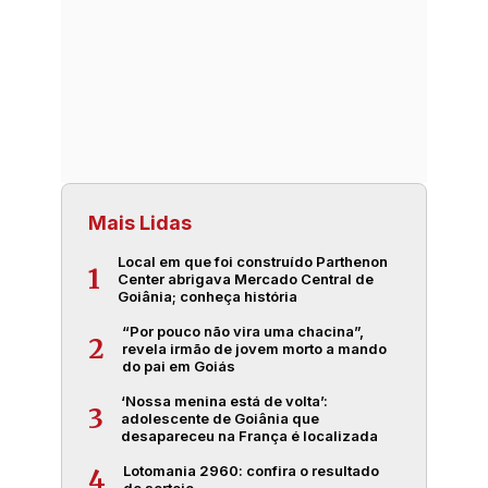
Mais Lidas
Local em que foi construído Parthenon
1
Center abrigava Mercado Central de
Goiânia; conheça história
“Por pouco não vira uma chacina”,
2
revela irmão de jovem morto a mando
do pai em Goiás
‘Nossa menina está de volta’:
3
adolescente de Goiânia que
desapareceu na França é localizada
Lotomania 2960: confira o resultado
4