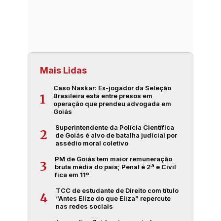
Mais Lidas
Caso Naskar: Ex-jogador da Seleção
Brasileira está entre presos em
1
operação que prendeu advogada em
Goiás
Superintendente da Polícia Científica
2
de Goiás é alvo de batalha judicial por
assédio moral coletivo
PM de Goiás tem maior remuneração
3
bruta média do país; Penal é 2ª e Civil
fica em 11º
TCC de estudante de Direito com título
4
“Antes Elize do que Eliza” repercute
nas redes sociais