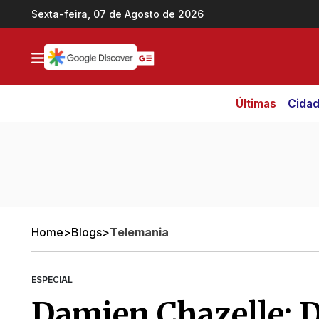
Ir direto pro conteúdo
Sexta-feira, 07 de Agosto de 2026
Últimas
Cida
Home
>
Blogs
>
Telemania
ESPECIAL
Damien Chazelle: D