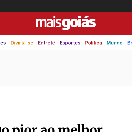
des
Divirta-se
Entretê
Esportes
Política
Mundo
Br
o pior ao melhor