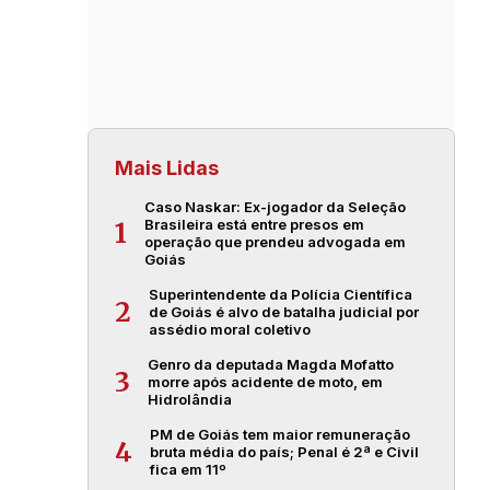
Mais Lidas
Caso Naskar: Ex-jogador da Seleção
Brasileira está entre presos em
1
operação que prendeu advogada em
Goiás
Superintendente da Polícia Científica
2
de Goiás é alvo de batalha judicial por
assédio moral coletivo
Genro da deputada Magda Mofatto
3
morre após acidente de moto, em
Hidrolândia
PM de Goiás tem maior remuneração
4
bruta média do país; Penal é 2ª e Civil
fica em 11º