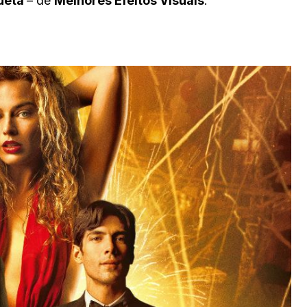
tueta
– de
Melhores Efeitos Visuais
.