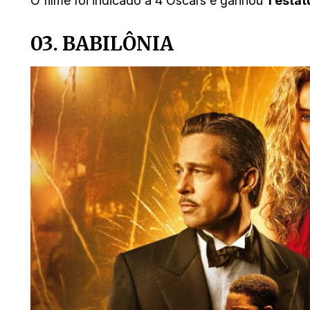
O filme foi indicado a 4 Oscars e ganhou
1 esta
03. BABILÔNIA