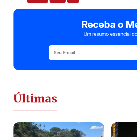
Receba o Me
Um resumo essencial do
Últimas