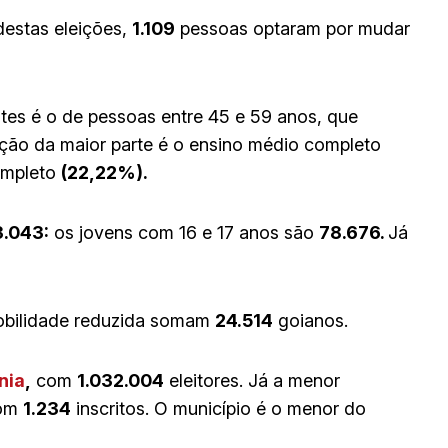
destas eleições,
1.109
pessoas optaram por mudar
ntes é o de pessoas entre 45 e 59 anos, que
ção da maior parte é o ensino médio completo
ompleto
(22,22%).
.043:
os jovens com 16 e 17 anos são
78.676.
Já
 mobilidade reduzida somam
24.514
goianos.
nia
,
com
1.032.004
eleitores. Já a menor
om
1.234
inscritos. O município é o menor do