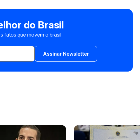
lhor do Brasil
s fatos que movem o brasil
Assinar Newsletter