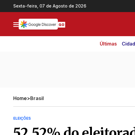
Ir direto pro conteúdo
Sexta-feira, 07 de Agosto de 2026
Últimas
Cida
Home
>
Brasil
ELEIÇÕES
52,52% do eleitora