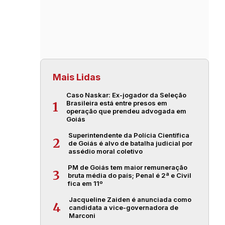
Mais Lidas
Caso Naskar: Ex-jogador da Seleção
Brasileira está entre presos em
1
operação que prendeu advogada em
Goiás
Superintendente da Polícia Científica
2
de Goiás é alvo de batalha judicial por
assédio moral coletivo
PM de Goiás tem maior remuneração
3
bruta média do país; Penal é 2ª e Civil
fica em 11º
Jacqueline Zaiden é anunciada como
4
candidata a vice-governadora de
Marconi