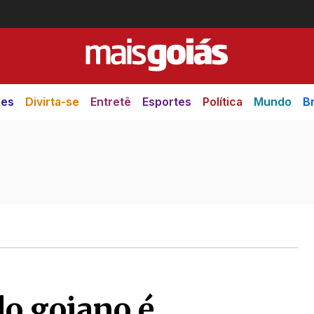
des
Divirta-se
Entretê
Esportes
Política
Mundo
Br
do goiano é