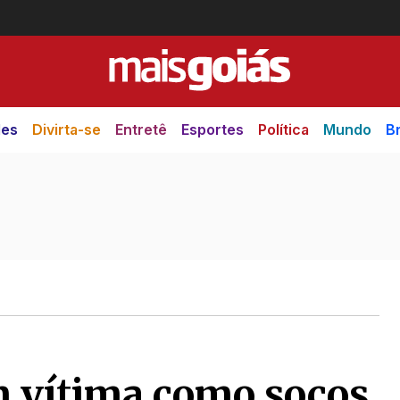
des
Divirta-se
Entretê
Esportes
Política
Mundo
Br
m vítima como socos