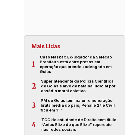
Mais Lidas
Caso Naskar: Ex-jogador da Seleção
Brasileira está entre presos em
1
operação que prendeu advogada em
Goiás
Superintendente da Polícia Científica
2
de Goiás é alvo de batalha judicial por
assédio moral coletivo
PM de Goiás tem maior remuneração
3
bruta média do país; Penal é 2ª e Civil
fica em 11º
TCC de estudante de Direito com título
4
“Antes Elize do que Eliza” repercute
nas redes sociais