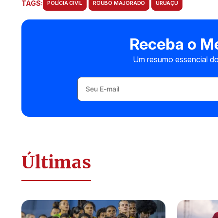
TAGS:
POLÍCIA CIVIL
ROUBO MAJORADO
URUAÇU
Receba o Me
Um resumo essencial do
Últimas