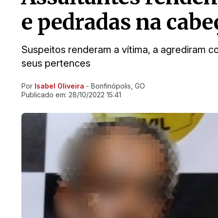
e pedradas na cabe
Suspeitos renderam a vítima, a agrediram 
seus pertences
Por
Isabel Oliveira
- Bonfinópolis, GO
Ir direto pra matéria
Publicado em:
28/10/2022 15:41