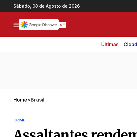
Ir direto pro conteúdo
Sábado, 08 de Agosto de 2026
Últimas
Cida
Home
>
Brasil
CRIME
Assaltantes rende