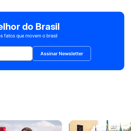
lhor do Brasil
s fatos que movem o brasil
Assinar Newsletter