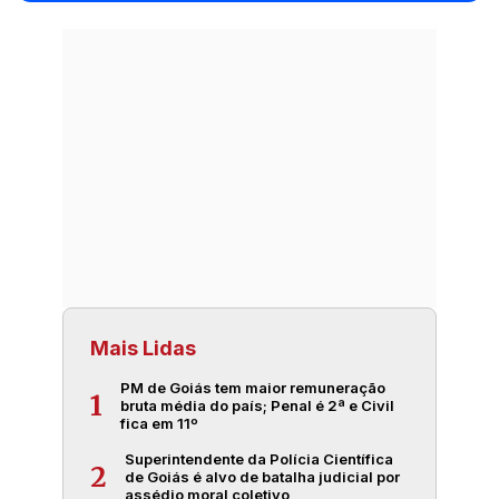
Mais Lidas
PM de Goiás tem maior remuneração
1
bruta média do país; Penal é 2ª e Civil
fica em 11º
Superintendente da Polícia Científica
2
de Goiás é alvo de batalha judicial por
assédio moral coletivo