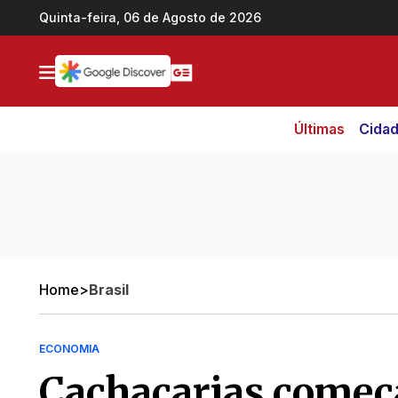
Ir direto pro conteúdo
Quinta-feira, 06 de Agosto de 2026
Últimas
Cida
Home
>
Brasil
ECONOMIA
Cachaçarias começ