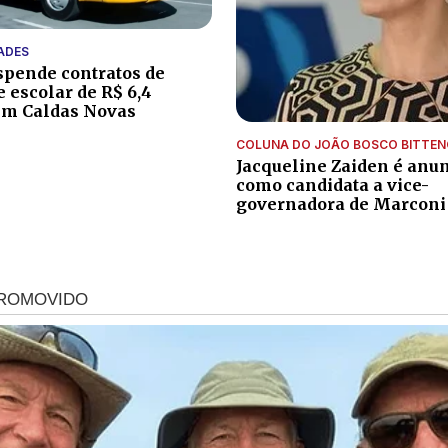
ADES
uspende contratos de
e escolar de R$ 6,4
em Caldas Novas
COLUNA DO JOÃO BOSCO BITTE
Jacqueline Zaiden é anu
como candidata a vice-
governadora de Marconi