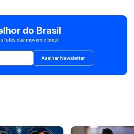
lhor do Brasil
s fatos que movem o brasil
Assinar Newsletter