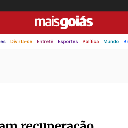
des
Divirta-se
Entretê
Esportes
Política
Mundo
Br
am recuperação