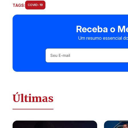
TAGS:
COVID-19
Receba o Me
Um resumo essencial do
Últimas