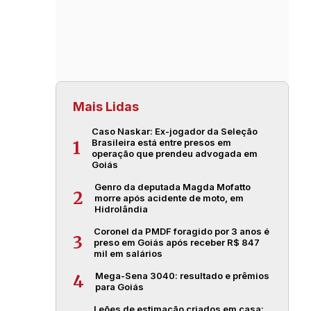
Mais Lidas
Caso Naskar: Ex-jogador da Seleção
Brasileira está entre presos em
1
operação que prendeu advogada em
Goiás
Genro da deputada Magda Mofatto
2
morre após acidente de moto, em
Hidrolândia
Coronel da PMDF foragido por 3 anos é
3
preso em Goiás após receber R$ 847
mil em salários
Mega-Sena 3040: resultado e prêmios
4
para Goiás
Leões de estimação criados em casa: