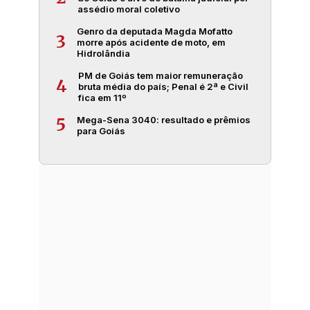
assédio moral coletivo
Genro da deputada Magda Mofatto
3
morre após acidente de moto, em
Hidrolândia
PM de Goiás tem maior remuneração
4
bruta média do país; Penal é 2ª e Civil
fica em 11º
Mega-Sena 3040: resultado e prêmios
5
para Goiás