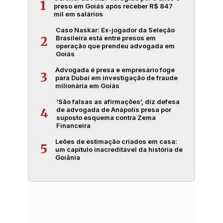
1
preso em Goiás após receber R$ 847
mil em salários
Caso Naskar: Ex-jogador da Seleção
Brasileira está entre presos em
2
operação que prendeu advogada em
Goiás
Advogada é presa e empresário foge
3
para Dubai em investigação de fraude
milionária em Goiás
‘São falsas as afirmações’, diz defesa
de advogada de Anápolis presa por
4
suposto esquema contra Zema
Financeira
Leões de estimação criados em casa:
5
um capítulo inacreditável da história de
Goiânia