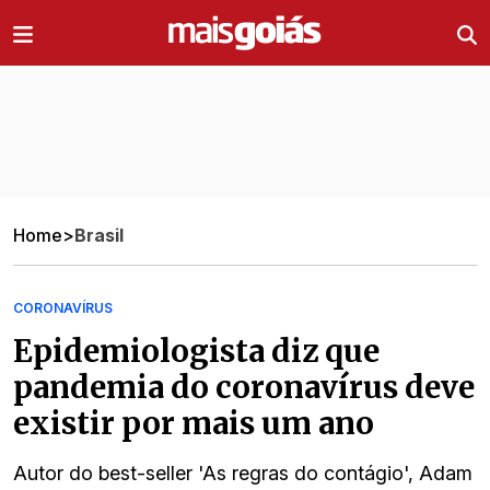
Ir direto pro conteúdo
Home
>
Brasil
CORONAVÍRUS
Epidemiologista diz que
pandemia do coronavírus deve
existir por mais um ano
Autor do best-seller 'As regras do contágio', Adam