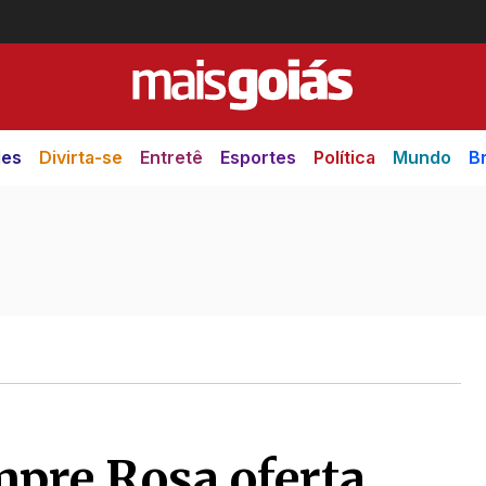
des
Divirta-se
Entretê
Esportes
Política
Mundo
Br
mpre Rosa oferta