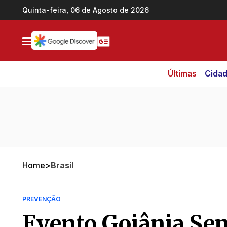
Ir direto pro conteúdo
Quinta-feira, 06 de Agosto de 2026
Últimas
Cida
Home
>
Brasil
PREVENÇÃO
Evento Goiânia Se