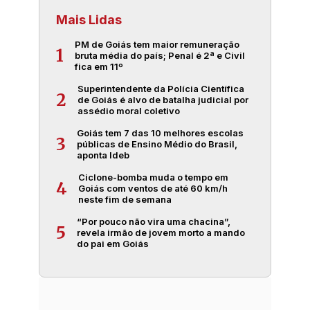
Mais Lidas
PM de Goiás tem maior remuneração
1
bruta média do país; Penal é 2ª e Civil
fica em 11º
Superintendente da Polícia Científica
2
de Goiás é alvo de batalha judicial por
assédio moral coletivo
Goiás tem 7 das 10 melhores escolas
3
públicas de Ensino Médio do Brasil,
aponta Ideb
Ciclone-bomba muda o tempo em
4
Goiás com ventos de até 60 km/h
neste fim de semana
“Por pouco não vira uma chacina”,
5
revela irmão de jovem morto a mando
do pai em Goiás