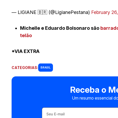
— LIGIANE 🇧🇷 (@LigianePestana)
February 26
Michelle e Eduardo Bolsonaro são
barrado
telão
*VIA EXTRA
CATEGORIAS:
BRASIL
Receba o Me
Um resumo essencial do