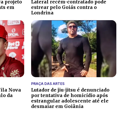
a projeto
Lateral recém-contratado pode
hts em
estrear pelo Goiás contra o
Londrina
PRAÇA DAS ARTES
ila Nova
Lutador de jiu-jitsu é denunciado
ulo da
por tentativa de homicídio após
estrangular adolescente até ele
desmaiar em Goiânia