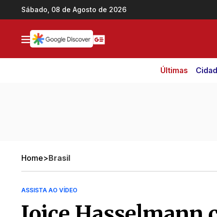
Ir direto pro conteúdo
Sábado, 08 de Agosto de 2026
Últimas
Cida
Home
>
Brasil
ASSISTA AO VÍDEO
Joice Hasselmann 