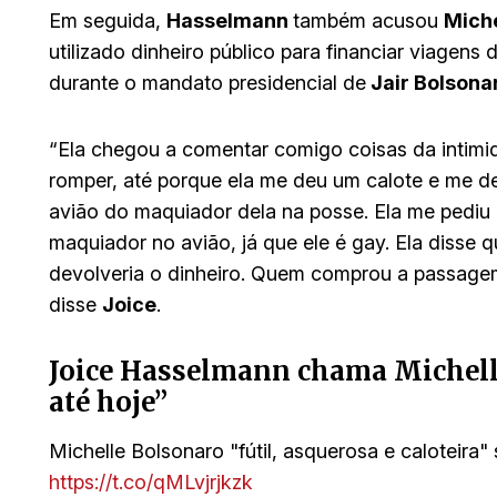
Em seguida,
Hasselmann
também acusou
Miche
utilizado dinheiro público para financiar viagen
durante o mandato presidencial de
Jair Bolsona
“Ela chegou a comentar comigo coisas da intimid
romper, até porque ela me deu um calote e me de
avião do maquiador dela na posse. Ela me pediu
maquiador no avião, já que ele é gay. Ela disse
devolveria o dinheiro. Quem comprou a passagem 
disse
Joice
.
Joice Hasselmann chama Michelle
até hoje”
Michelle Bolsonaro "fútil, asquerosa e caloteira
https://t.co/qMLvjrjkzk