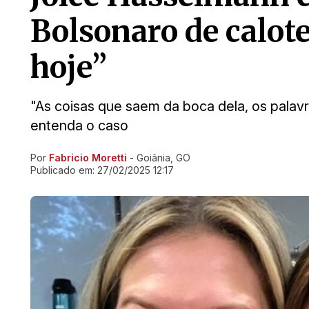
Bolsonaro de calote
hoje”
"As coisas que saem da boca dela, os palavr
entenda o caso
Por
Fabricio Moretti
- Goiânia, GO
Ir direto pra matéria
Publicado em:
27/02/2025 12:17