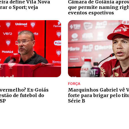
eira define Vila Nova
Câmara de Goiânia aprov
ar o Sport; veja
que permite naming rig
eventos esportivos
FORÇA
 vermelho? Ex-Goiás
Marquinhos Gabriel vê V
stão de futebol do
forte para brigar pelo tít
-SP
Série B