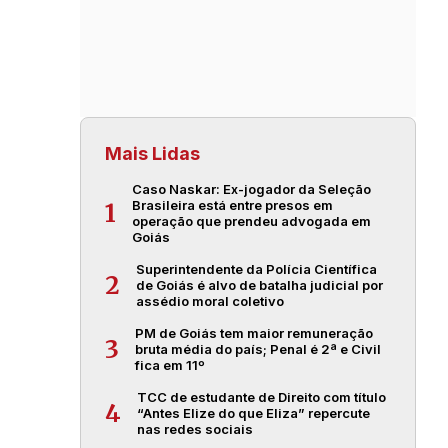
Mais Lidas
Caso Naskar: Ex-jogador da Seleção
Brasileira está entre presos em
1
operação que prendeu advogada em
Goiás
Superintendente da Polícia Científica
2
de Goiás é alvo de batalha judicial por
assédio moral coletivo
PM de Goiás tem maior remuneração
3
bruta média do país; Penal é 2ª e Civil
fica em 11º
TCC de estudante de Direito com título
4
“Antes Elize do que Eliza” repercute
nas redes sociais