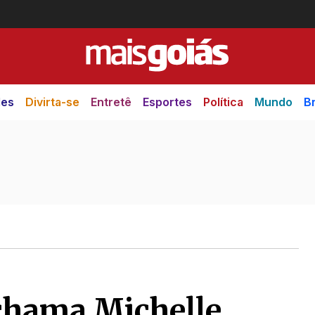
des
Divirta-se
Entretê
Esportes
Política
Mundo
Br
chama Michelle