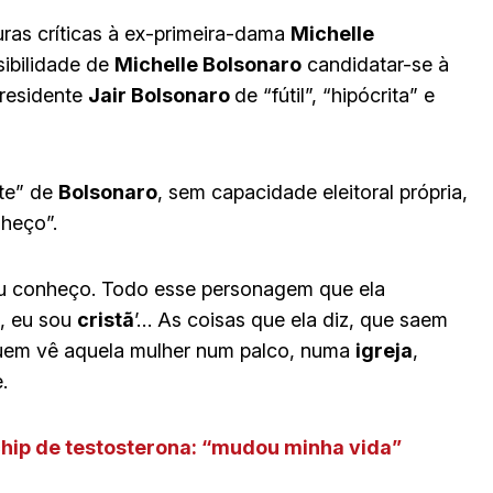
uras críticas à ex-primeira-dama
Michelle
sibilidade de
Michelle Bolsonaro
candidatar-se à
residente
Jair Bolsonaro
de “fútil”, “hipócrita” e
te” de
Bolsonaro
, sem capacidade eleitoral própria,
nheço”.
 eu conheço. Todo esse personagem que ela
a, eu sou
cristã
’… As coisas que ela diz, que saem
Quem vê aquela mulher num palco, numa
igreja
,
.
hip de testosterona: “mudou minha vida”