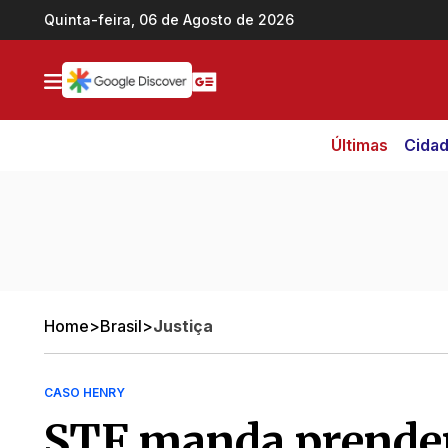
Ir direto pro conteúdo
Quinta-feira, 06 de Agosto de 2026
Últimas
Cida
Home
>
Brasil
>
Justiça
CASO HENRY
STF manda prende