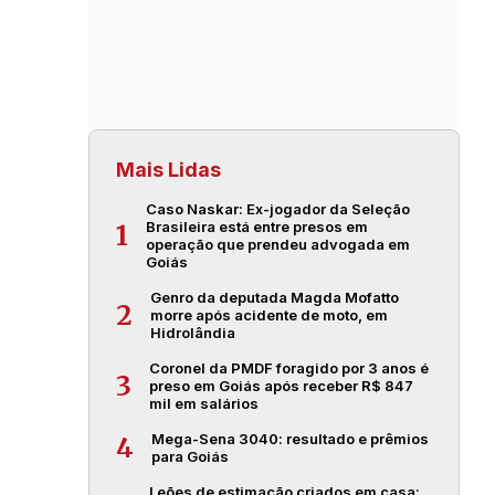
Mais Lidas
Caso Naskar: Ex-jogador da Seleção
Brasileira está entre presos em
1
operação que prendeu advogada em
Goiás
Genro da deputada Magda Mofatto
2
morre após acidente de moto, em
Hidrolândia
Coronel da PMDF foragido por 3 anos é
3
preso em Goiás após receber R$ 847
mil em salários
Mega-Sena 3040: resultado e prêmios
4
para Goiás
Leões de estimação criados em casa: