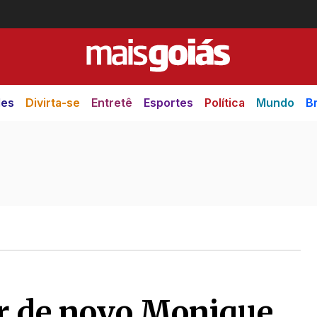
des
Divirta-se
Entretê
Esportes
Política
Mundo
Br
r de novo Monique