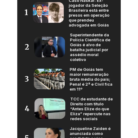
Caso Naskar: Ex-
jogador da Seleção
Brasileira está entre
1
presos em operação
que prendeu
advogada em Goiás
Superintendente da
Polícia Científica de
Goiás é alvo de
2
batalha judicial por
assédio moral
coletivo
PM de Goiás tem
maior remuneração
3
bruta média do país;
Penal é 2ª e Civil fica
em 11º
TCC de estudante de
Direito com título
4
“Antes Elize do que
Eliza” repercute nas
redes sociais
Jacqueline Zaiden é
anunciada como