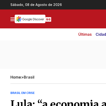
Ir direto pro conteúdo
Sábado, 08 de Agosto de 2026
Últimas
Cida
Home
>
Brasil
BRASIL EM CRISE
Lula: “a economia a