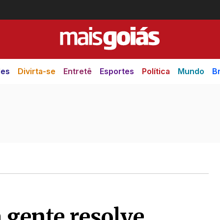
des
Divirta-se
Entretê
Esportes
Política
Mundo
Br
 gente resolve