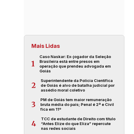
Mais Lidas
Caso Naskar: Ex-jogador da Seleção
Brasileira está entre presos em
1
operação que prendeu advogada em
Goiás
Superintendente da Polícia Científica
2
de Goiás é alvo de batalha judicial por
assédio moral coletivo
PM de Goiás tem maior remuneração
3
bruta média do país; Penal é 2ª e Civil
fica em 11º
TCC de estudante de Direito com título
4
“Antes Elize do que Eliza” repercute
nas redes sociais