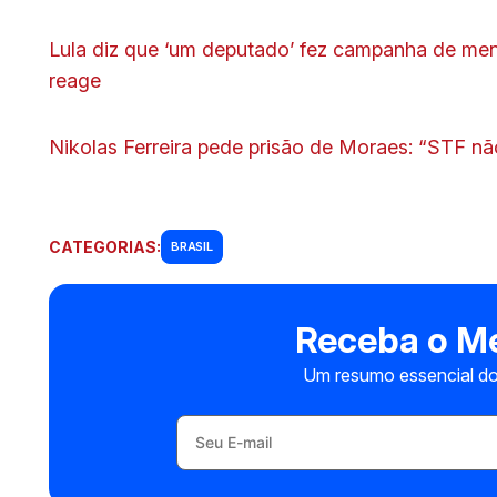
Lula diz que ‘um deputado’ fez campanha de ment
reage
Nikolas Ferreira pede prisão de Moraes: “STF nã
CATEGORIAS:
BRASIL
Receba o Me
Um resumo essencial do