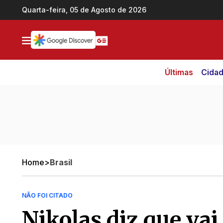
Ir direto pro conteúdo
Quarta-feira, 05 de Agosto de 2026
Últimas
Cida
Home
>
Brasil
NÃO FOI CITADO
Nikolas diz que vai