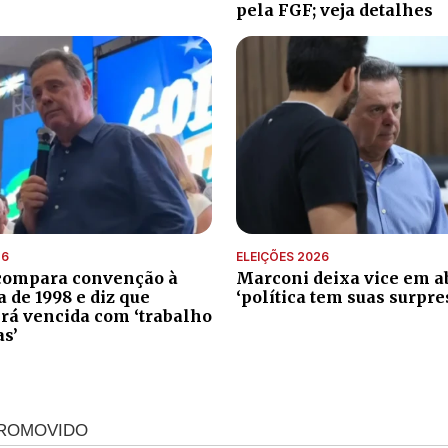
pela FGF; veja detalhes
26
ELEIÇÕES 2026
compara convenção à
Marconi deixa vice em ab
de 1998 e diz que
‘política tem suas surpre
erá vencida com ‘trabalho
as’