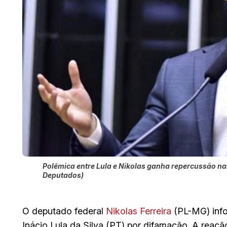
Polêmica entre Lula e Nikolas ganha repercussão n
Deputados)
O deputado federal
Nikolas Ferreira
(PL-MG) info
Inácio Lula da Silva (PT) por difamação. A reaçã