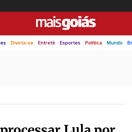
des
Divirta-se
Entretê
Esportes
Política
Mundo
Br
 processar Lula por