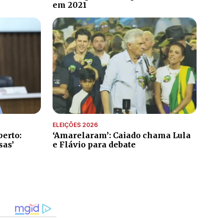
em 2021
ELEIÇÕES 2026
erto:
‘Amarelaram’: Caiado chama Lula
sas’
e Flávio para debate