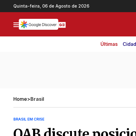
Ir direto pro conteúdo
Quinta-feira, 06 de Agosto de 2026
Últimas
Cida
Home
>
Brasil
BRASIL EM CRISE
OAB discute posic