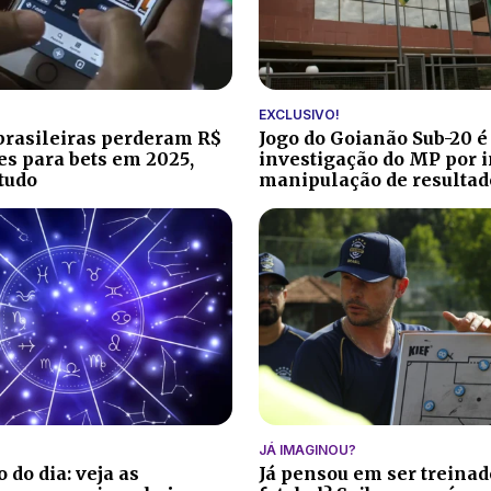
EXCLUSIVO!
brasileiras perderam R$
Jogo do Goianão Sub-20 é
ões para bets em 2025,
investigação do MP por i
tudo
manipulação de resultad
JÁ IMAGINOU?
 do dia: veja as
Já pensou em ser treinad