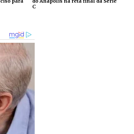
eciso para
do Anápolis na reta final da Série
C