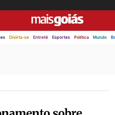
des
Divirta-se
Entretê
Esportes
Política
Mundo
Br
ionamento sobre