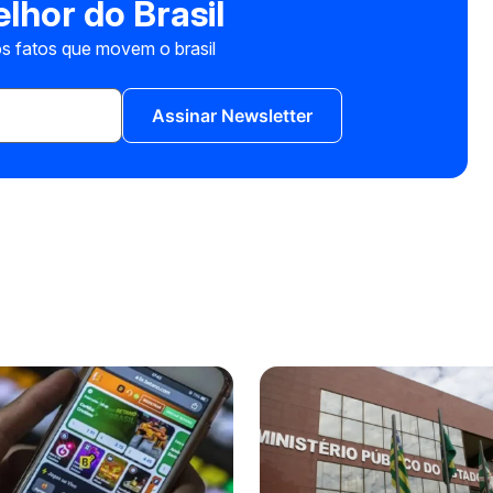
lhor do Brasil
s fatos que movem o brasil
Assinar Newsletter