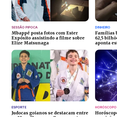
SESSÃO PIPOCA
DINHEIRO
Mbappé posta fotos com Ester
Famílias 
Expósito assistindo a filme sobre
62,5 bilh
Elize Matsunaga
aponta es
ESPORTE
HORÓSCOPO
Judocas goianos se destacam entre
Horóscopo