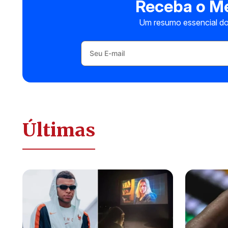
Receba o Me
Um resumo essencial do
Últimas