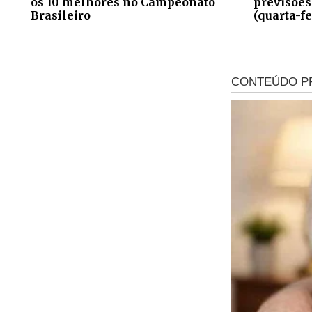
os 10 melhores no Campeonato
previsões
Brasileiro
(quarta-fe