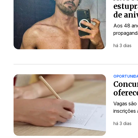
estupr
de ani
Aos 48 anos
propagand
há 3 dias
OPORTUNID
Concu
oferec
Vagas são 
inscrições
há 3 dias