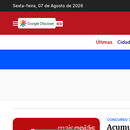
Ir direto pro conteúdo
Sexta-feira, 07 de Agosto de 2026
Últimas
Cida
Todas as notícias de Brasil
CONCURSO 
Acumu