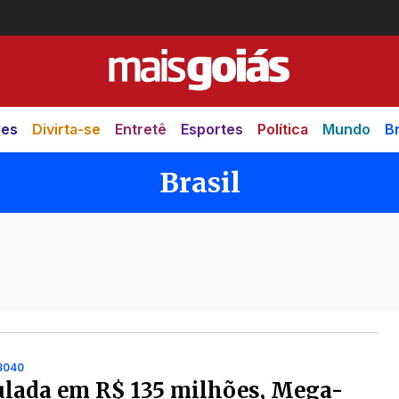
des
Divirta-se
Entretê
Esportes
Política
Mundo
Br
Brasil
3040
lada em R$ 135 milhões, Mega-