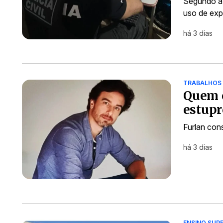
Segundo a 
uso de exp
há 3 dias
TRABALHOS
Quem é
estupr
Furlan cons
há 3 dias
ENSINO SUP