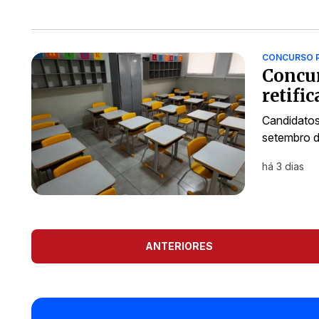
CONCURSO 
Concur
retifi
Candidatos
setembro d
há 3 dias
ANTERIORES