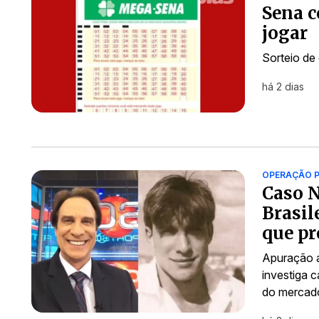
Sena c
jogar
Sorteio de
há 2 dias
OPERAÇÃO P
Caso N
Brasil
que p
Apuração a
investiga 
do mercad