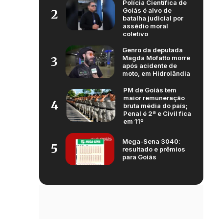
Polícia Científica de
Goiás é alvo de
2
batalha judicial por
assédio moral
coletivo
Genro da deputada
Magda Mofatto morre
3
após acidente de
moto, em Hidrolândia
PM de Goiás tem
maior remuneração
4
bruta média do país;
Penal é 2ª e Civil fica
em 11º
Mega-Sena 3040:
5
resultado e prêmios
para Goiás