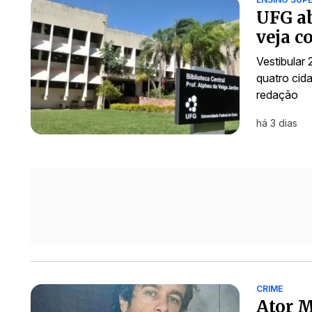
UFG ab
veja c
Vestibular
quatro cid
redação
há 3 dias
CRIME
Ator M