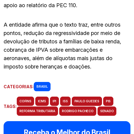
apoio ao relatório da PEC 110.
A entidade afirma que o texto traz, entre outros
pontos, redução da regressividade por meio de
devolução de tributos a famílias de baixa renda,
cobrança de IPVA sobre embarcações e
aeronaves, além de alíquotas mais justas do
imposto sobre heranças e doações.
CATEGORIAS:
BRASIL
COFINS
ICMS
IPI
ISS
PAULO GUEDES
PIS
TAGS:
REFORMA TRIBUTÁRIA
RODRIGO PACHECO
SENADO
Receba o Melhor do Brasil