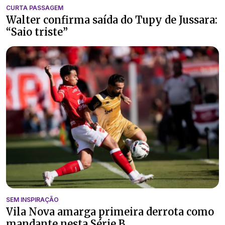
CURTA PASSAGEM
Walter confirma saída do Tupy de Jussara:
“Saio triste”
SEM INSPIRAÇÃO
Vila Nova amarga primeira derrota como
mandante nesta Série B