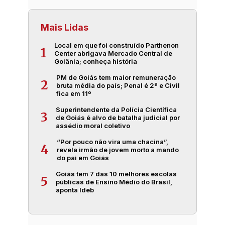
Mais Lidas
Local em que foi construído Parthenon
1
Center abrigava Mercado Central de
Goiânia; conheça história
PM de Goiás tem maior remuneração
2
bruta média do país; Penal é 2ª e Civil
fica em 11º
Superintendente da Polícia Científica
3
de Goiás é alvo de batalha judicial por
assédio moral coletivo
“Por pouco não vira uma chacina”,
4
revela irmão de jovem morto a mando
do pai em Goiás
Goiás tem 7 das 10 melhores escolas
5
públicas de Ensino Médio do Brasil,
aponta Ideb