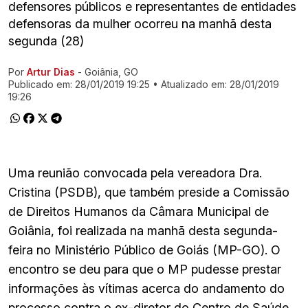
defensores públicos e representantes de entidades
defensoras da mulher ocorreu na manhã desta
segunda (28)
Por
Artur Dias
- Goiânia, GO
Ir direto pra matéria
Publicado em:
28/01/2019 19:25
• Atualizado em:
28/01/2019
19:26
Uma reunião convocada pela vereadora Dra.
Cristina (PSDB), que também preside a Comissão
de Direitos Humanos da Câmara Municipal de
Goiânia, foi realizada na manhã desta segunda-
feira no Ministério Público de Goiás (MP-GO). O
encontro se deu para que o MP pudesse prestar
informações às vítimas acerca do andamento do
processo contra o ex-diretor do Centro de Saúde