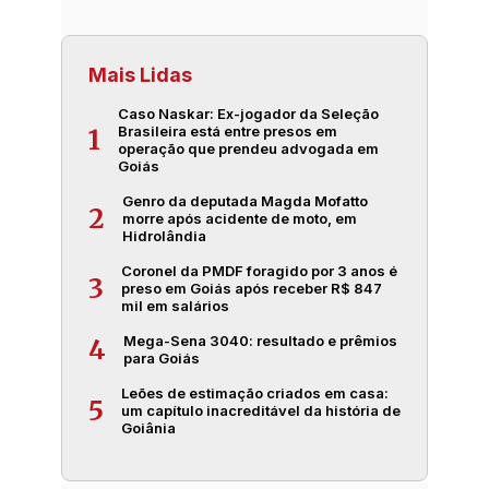
Mais Lidas
Caso Naskar: Ex-jogador da Seleção
Brasileira está entre presos em
1
operação que prendeu advogada em
Goiás
Genro da deputada Magda Mofatto
2
morre após acidente de moto, em
Hidrolândia
Coronel da PMDF foragido por 3 anos é
3
preso em Goiás após receber R$ 847
mil em salários
Mega-Sena 3040: resultado e prêmios
4
para Goiás
Leões de estimação criados em casa:
5
um capítulo inacreditável da história de
Goiânia