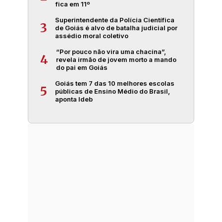
fica em 11º
Superintendente da Polícia Científica
3
de Goiás é alvo de batalha judicial por
assédio moral coletivo
“Por pouco não vira uma chacina”,
4
revela irmão de jovem morto a mando
do pai em Goiás
Goiás tem 7 das 10 melhores escolas
5
públicas de Ensino Médio do Brasil,
aponta Ideb