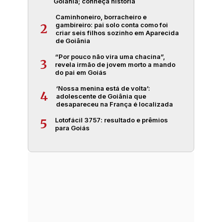
Goiânia; conheça história
Caminhoneiro, borracheiro e
gambireiro: pai solo conta como foi
2
criar seis filhos sozinho em Aparecida
de Goiânia
“Por pouco não vira uma chacina”,
3
revela irmão de jovem morto a mando
do pai em Goiás
‘Nossa menina está de volta’:
4
adolescente de Goiânia que
desapareceu na França é localizada
Lotofácil 3757: resultado e prêmios
5
para Goiás