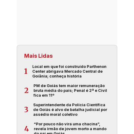
Mais Lidas
Local em que foi construído Parthenon
1
Center abrigava Mercado Central de
Goiânia; conheça história
PM de Goiás tem maior remuneração
2
bruta média do país; Penal é 2ª e Civil
fica em 11º
Superintendente da Polícia Científica
3
de Goiás é alvo de batalha judicial por
assédio moral coletivo
“Por pouco não vira uma chacina”,
4
revela irmão de jovem morto a mando
do pai em Goiás