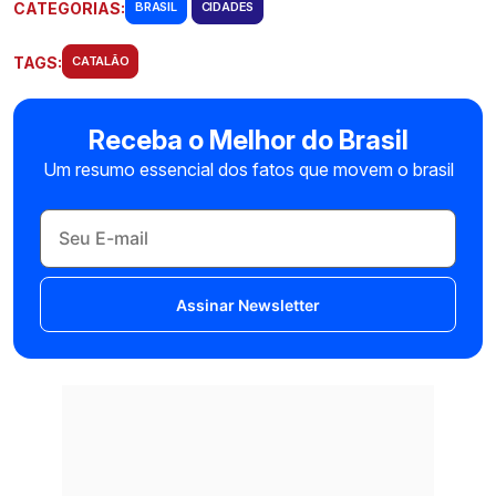
CATEGORIAS:
BRASIL
CIDADES
TAGS:
CATALÃO
Receba o Melhor do Brasil
Um resumo essencial dos fatos que movem o brasil
Assinar Newsletter