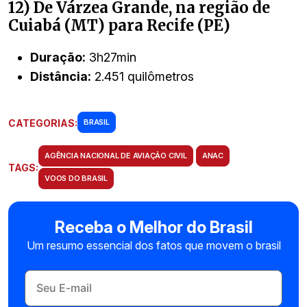
12) De Várzea Grande, na região de
Cuiabá (MT) para Recife (PE)
Duração:
3h27min
Distância:
2.451 quilômetros
CATEGORIAS:
BRASIL
AGÊNCIA NACIONAL DE AVIAÇÃO CIVIL
ANAC
TAGS:
VOOS DO BRASIL
Receba o Melhor do Brasil
Um resumo essencial dos fatos que movem o brasil