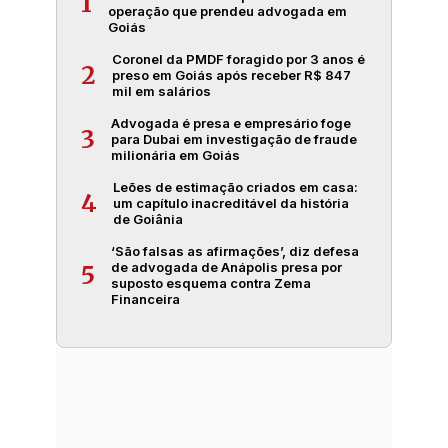
1
operação que prendeu advogada em
Goiás
Coronel da PMDF foragido por 3 anos é
2
preso em Goiás após receber R$ 847
mil em salários
Advogada é presa e empresário foge
3
para Dubai em investigação de fraude
milionária em Goiás
Leões de estimação criados em casa:
4
um capítulo inacreditável da história
de Goiânia
‘São falsas as afirmações’, diz defesa
de advogada de Anápolis presa por
5
suposto esquema contra Zema
Financeira