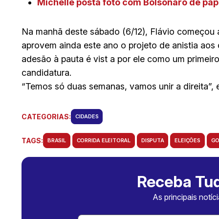
Michelle posta foto com Bolsonaro de pap
Na manhã deste sábado (6/12), Flávio começou a 
aprovem ainda este ano o projeto de anistia aos
adesão à pauta é vist a por ele como um primeir
candidatura.
“Temos só duas semanas, vamos unir a direita”, 
CATEGORIAS:
CIDADES
TAGS:
BRASIL
CORRIDA ELEITORAL
DISPUTA
ELEIÇÕES
GO
Receba Tud
As principais notíc