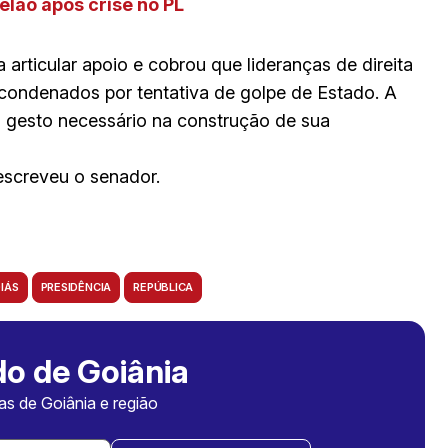
elão após crise no PL
articular apoio e cobrou que lideranças de direita
 condenados por tentativa de golpe de Estado. A
o gesto necessário na construção de sua
escreveu o senador.
IÁS
PRESIDÊNCIA
REPÚBLICA
o de Goiânia
ias de Goiânia e região