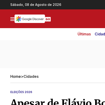
Ir direto pro conteúdo
Sábado, 08 de Agosto de 2026
Últimas
Cida
Home
>
Cidades
ELEIÇÕES 2026
Apesar de Flávio B