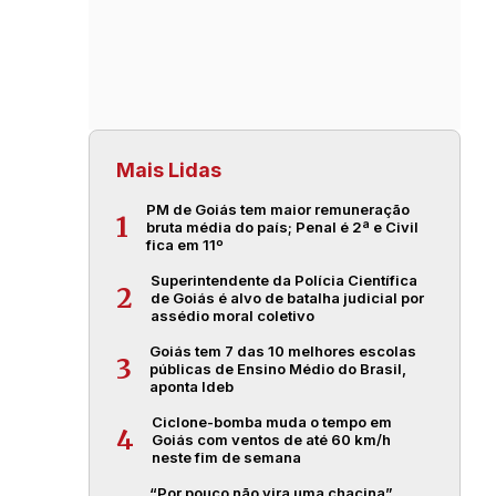
Mais Lidas
PM de Goiás tem maior remuneração
1
bruta média do país; Penal é 2ª e Civil
fica em 11º
Superintendente da Polícia Científica
2
de Goiás é alvo de batalha judicial por
assédio moral coletivo
Goiás tem 7 das 10 melhores escolas
3
públicas de Ensino Médio do Brasil,
aponta Ideb
Ciclone-bomba muda o tempo em
4
Goiás com ventos de até 60 km/h
neste fim de semana
“Por pouco não vira uma chacina”,