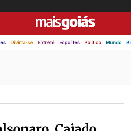
des
Divirta-se
Entretê
Esportes
Política
Mundo
Br
olsonaro, Caiado