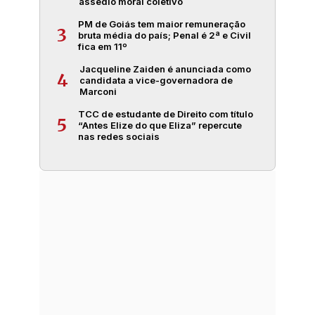
assédio moral coletivo
PM de Goiás tem maior remuneração
3
bruta média do país; Penal é 2ª e Civil
fica em 11º
Jacqueline Zaiden é anunciada como
4
candidata a vice-governadora de
Marconi
TCC de estudante de Direito com título
5
“Antes Elize do que Eliza” repercute
nas redes sociais