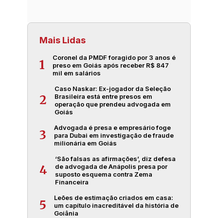
Mais Lidas
Coronel da PMDF foragido por 3 anos é
1
preso em Goiás após receber R$ 847
mil em salários
Caso Naskar: Ex-jogador da Seleção
Brasileira está entre presos em
2
operação que prendeu advogada em
Goiás
Advogada é presa e empresário foge
3
para Dubai em investigação de fraude
milionária em Goiás
‘São falsas as afirmações’, diz defesa
de advogada de Anápolis presa por
4
suposto esquema contra Zema
Financeira
Leões de estimação criados em casa:
5
um capítulo inacreditável da história de
Goiânia