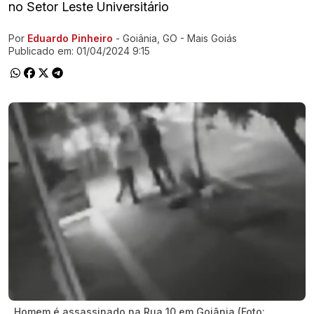
no Setor Leste Universitário
Por
Eduardo Pinheiro
- Goiânia, GO - Mais Goiás
Ir direto pra matéria
Publicado em:
01/04/2024 9:15
Homem é assassinado na Rua 10 em Goiânia (Foto: