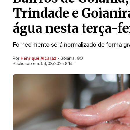
Trindade e Goianir
água nesta terça-fei
Fornecimento será normalizado de forma gra
Por
Henrique Alcaraz
- Goiânia, GO
Ir direto pra matéria
Publicado em:
04/08/2025 8:14