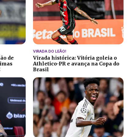
VIRADA DO LEÃO!
ção de
Virada histórica: Vitória goleia o
ltimas
Athletico-PR e avança na Copa do
C
Brasil