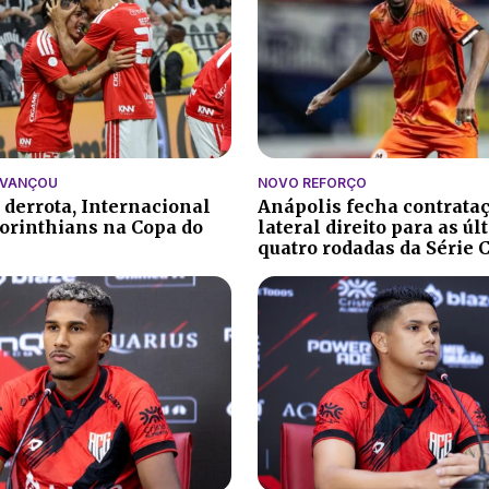
AVANÇOU
NOVO REFORÇO
 derrota, Internacional
Anápolis fecha contrata
orinthians na Copa do
lateral direito para as ú
quatro rodadas da Série 