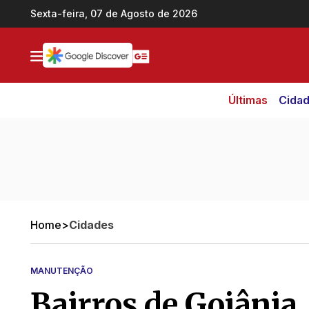
Ir direto pro conteúdo
Sexta-feira, 07 de Agosto de 2026
Últimas
Cida
Home
>
Cidades
MANUTENÇÃO
Bairros de Goiânia,