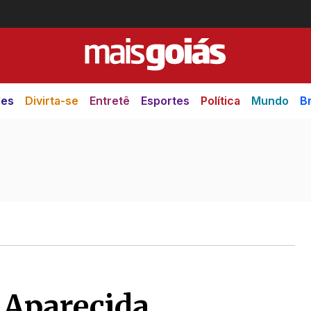
des
Divirta-se
Entretê
Esportes
Política
Mundo
Br
 Aparecida,