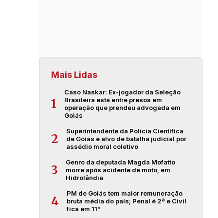
Mais Lidas
Caso Naskar: Ex-jogador da Seleção
Brasileira está entre presos em
1
operação que prendeu advogada em
Goiás
Superintendente da Polícia Científica
2
de Goiás é alvo de batalha judicial por
assédio moral coletivo
Genro da deputada Magda Mofatto
3
morre após acidente de moto, em
Hidrolândia
PM de Goiás tem maior remuneração
4
bruta média do país; Penal é 2ª e Civil
fica em 11º