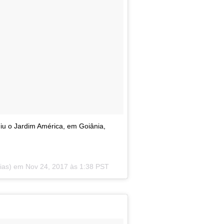
iu o Jardim América, em Goiânia,
oias) em
Nov 24, 2017 às 1:38 PST