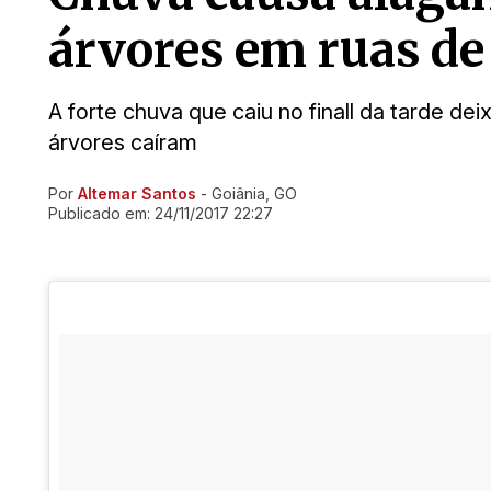
árvores em ruas de 
A forte chuva que caiu no finall da tarde dei
árvores caíram
Por
Altemar Santos
- Goiânia, GO
Ir direto pra matéria
Publicado em:
24/11/2017 22:27