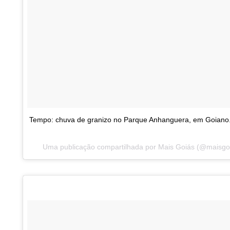
Tempo: chuva de granizo no Parque Anhanguera, em Goiano
Uma publicação compartilhada por Mais Goiás (@maisg