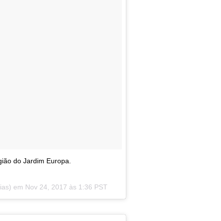
gião do Jardim Europa.
oias) em
Nov 24, 2017 às 1:36 PST