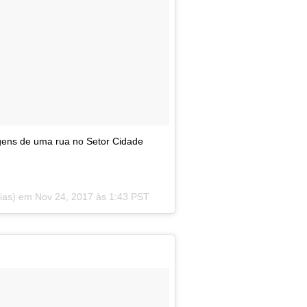
agens de uma rua no Setor Cidade
oias) em
Nov 24, 2017 às 1:43 PST