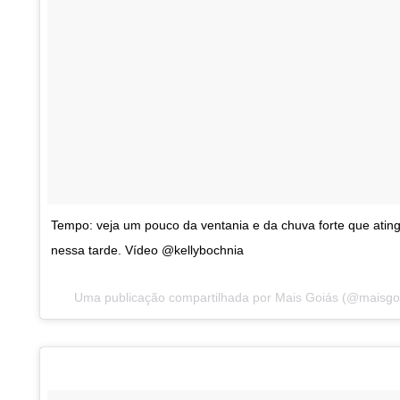
Tempo: veja um pouco da ventania e da chuva forte que ating
nessa tarde. Vídeo @kellybochnia
Uma publicação compartilhada por Mais Goiás (@maisg