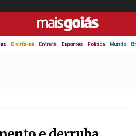
des
Divirta-se
Entretê
Esportes
Política
Mundo
Br
mento e derruba