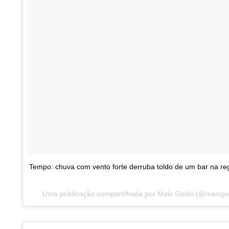
Tempo: chuva com vento forte derruba toldo de um bar na re
Uma publicação compartilhada por Mais Goiás (@maisg