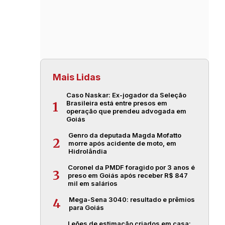
Mais Lidas
Caso Naskar: Ex-jogador da Seleção
Brasileira está entre presos em
1
operação que prendeu advogada em
Goiás
Genro da deputada Magda Mofatto
2
morre após acidente de moto, em
Hidrolândia
Coronel da PMDF foragido por 3 anos é
3
preso em Goiás após receber R$ 847
mil em salários
Mega-Sena 3040: resultado e prêmios
4
para Goiás
Leões de estimação criados em casa: