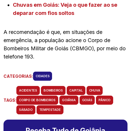
Chuvas em Goiás: Veja o que fazer ao se
deparar com fios soltos
A recomendação é que, em situações de
emergência, a população acione o Corpo de
Bombeiros Militar de Goiás (CBMGO), por meio do
telefone 193.
CATEGORIAS:
CIDADES
ACIDENTES
BOMBEIROS
CAPITAL
CHUVA
TAGS:
CORPO DE BOMBEIROS
GOIÂNIA
GOIÁS
PÂNICO
SÁBADO
TEMPESTADE
Receba Tudo de Goiânia