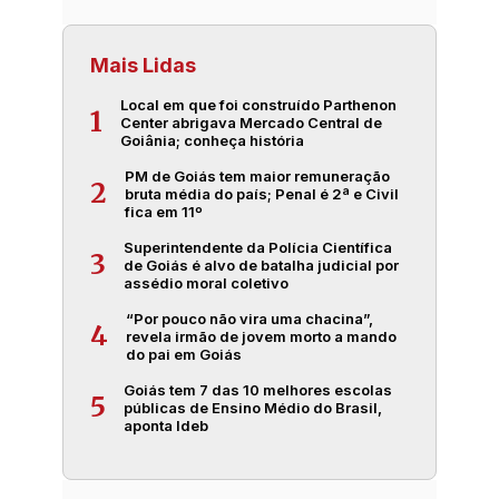
Mais Lidas
Local em que foi construído Parthenon
1
Center abrigava Mercado Central de
Goiânia; conheça história
PM de Goiás tem maior remuneração
2
bruta média do país; Penal é 2ª e Civil
fica em 11º
Superintendente da Polícia Científica
3
de Goiás é alvo de batalha judicial por
assédio moral coletivo
“Por pouco não vira uma chacina”,
4
revela irmão de jovem morto a mando
do pai em Goiás
Goiás tem 7 das 10 melhores escolas
5
públicas de Ensino Médio do Brasil,
aponta Ideb