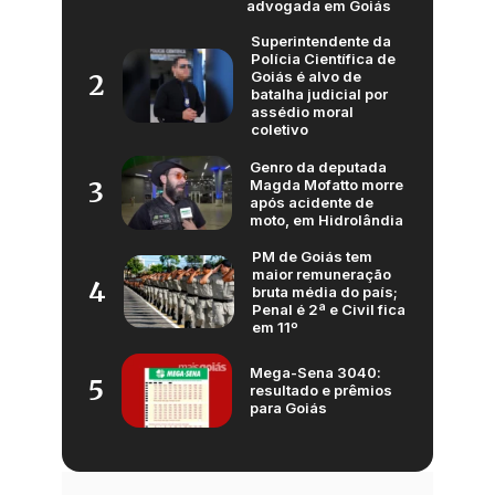
advogada em Goiás
Superintendente da
Polícia Científica de
Goiás é alvo de
2
batalha judicial por
assédio moral
coletivo
Genro da deputada
Magda Mofatto morre
3
após acidente de
moto, em Hidrolândia
PM de Goiás tem
maior remuneração
4
bruta média do país;
Penal é 2ª e Civil fica
em 11º
Mega-Sena 3040:
5
resultado e prêmios
para Goiás