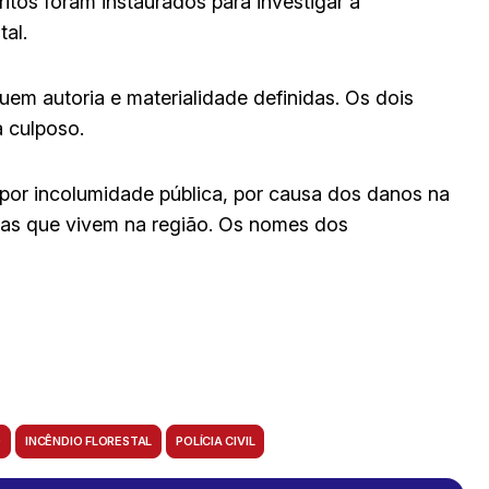
ritos foram instaurados para investigar a
al.
uem autoria e materialidade definidas. Os dois
a culposo.
por incolumidade pública, por causa dos danos na
oas que vivem na região. Os nomes dos
O
INCÊNDIO FLORESTAL
POLÍCIA CIVIL