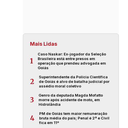
Mais Lidas
Caso Naskar: Ex-jogador da Seleção
Brasileira está entre presos em
1
operação que prendeu advogada em
Goiás
Superintendente da Polícia Científica
2
de Goiás é alvo de batalha judicial por
assédio moral coletivo
Genro da deputada Magda Mofatto
3
morre após acidente de moto, em
Hidrolândia
PM de Goiás tem maior remuneração
4
bruta média do país; Penal é 2ª e Civil
fica em 11º