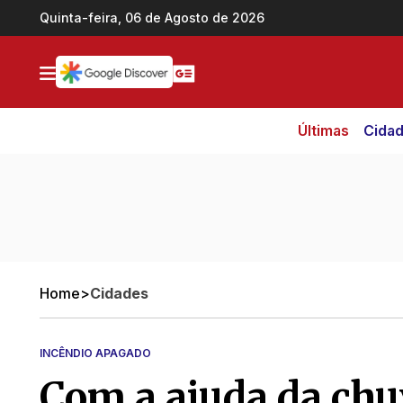
Ir direto pro conteúdo
Quinta-feira, 06 de Agosto de 2026
Últimas
Cida
Home
>
Cidades
INCÊNDIO APAGADO
Com a ajuda da chu