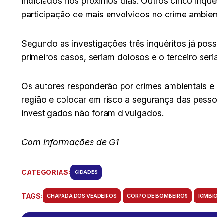
indiciados nos próximos dias. Outros cinco inqué
participação de mais envolvidos no crime ambient
Segundo as investigações três inquéritos já poss
primeiros casos, seriam dolosos e o terceiro seri
Os autores responderão por crimes ambientais e 
região e colocar em risco a segurança das pess
investigados não foram divulgados.
Com informações de G1
CATEGORIAS:
CIDADES
TAGS:
CHAPADA DOS VEADEIROS
CORPO DE BOMBEIROS
ICMBI