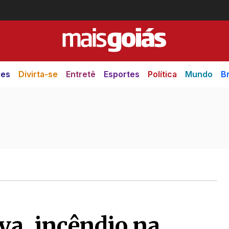
des
Divirta-se
Entretê
Esportes
Política
Mundo
Br
va, incêndio na