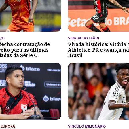
ÇO
VIRADA DO LEÃO!
fecha contratação de
Virada histórica: Vitória 
reito para as últimas
Athletico-PR e avança na
dadas da Série C
Brasil
 EUROPA
VÍNCULO MILIONÁRIO