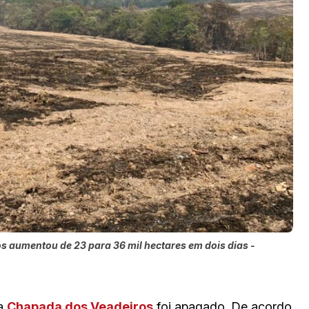
s aumentou de 23 para 36 mil hectares em dois dias -
 a
Chapada dos Veadeiros
foi apagado. De acordo