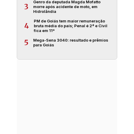
Genro da deputada Magda Mofatto
3
morre após acidente de moto, em
Hidrolândia
PM de Goiás tem maior remuneração
4
bruta média do país; Penal é 2ª e Civil
fica em 11º
Mega-Sena 3040: resultado e prêmios
5
para Goiás